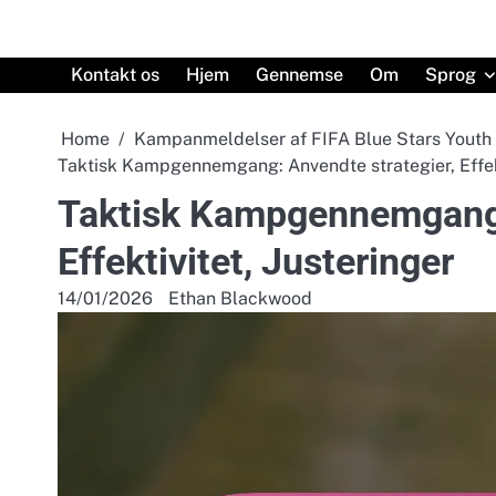
Skip
to
content
Kontakt os
Hjem
Gennemse
Om
Sprog
Home
Kampanmeldelser af FIFA Blue Stars Yout
Taktisk Kampgennemgang: Anvendte strategier, Effekt
Taktisk Kampgennemgang: 
Effektivitet, Justeringer
14/01/2026
Ethan Blackwood