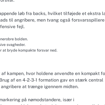
orsvar.
ppende løb fra backs, hvilket tilføjede et ekstra l
ads til angribere, men tvang også forsvarsspillere 
fensive fejl.
generobre bolden.
sive svagheder.
or at bryde kompakte forsvar ned.
ekt af kampen, hvor holdene anvendte en kompakt f
rug af en 4-2-3-1 formation gav en stærk central
or angribere at trænge igennem midten.
t markering på nømodstandere, især i