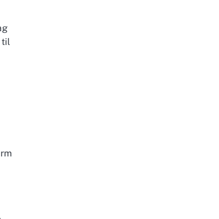
ag
til
orm