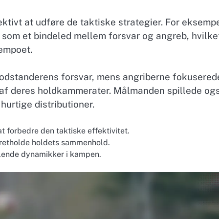
ektivt at udføre de taktiske strategier. For eksemp
 som et bindeled mellem forsvar og angreb, hvilke
tempoet.
modstanderens forsvar, mens angriberne fokusered
bt af deres holdkammerater. Målmanden spillede og
hurtige distributioner.
at forbedre den taktiske effektivitet.
opretholde holdets sammenhold.
iklende dynamikker i kampen.