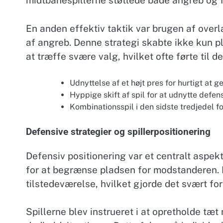
midtbanespillerne støttede både angreb og f
En anden effektiv taktik var brugen af overla
af angreb. Denne strategi skabte ikke kun pl
at træffe svære valg, hvilket ofte førte til de
Udnyttelse af et højt pres for hurtigt at 
Hyppige skift af spil for at udnytte defen
Kombinationsspil i den sidste tredjedel f
Defensive strategier og spillerpositionering
Defensiv positionering var et centralt asp
for at begrænse pladsen for modstanderen. B
tilstedeværelse, hvilket gjorde det svært f
Spillerne blev instrueret i at opretholde tæ