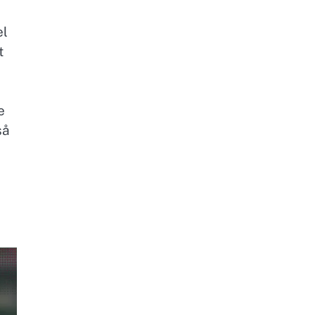
el
t
e
så