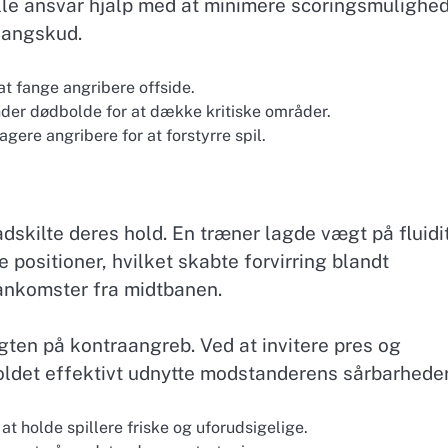
elle ansvar hjalp med at minimere scoringsmulighe
 langskud.
 at fange angribere offside.
der dødbolde for at dække kritiske områder.
agere angribere for at forstyrre spil.
adskilte deres hold. En træner lagde vægt på fluidi
fte positioner, hvilket skabte forvirring blandt
 ankomster fra midtbanen.
en på kontraangreb. Ved at invitere pres og
oldet effektivt udnytte modstanderens sårbarheder
t holde spillere friske og uforudsigelige.