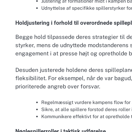
Justering af formationer midt i kampen b
Udnyttelse af specifikke spillerstyrker f
Holdjustering i forhold til overordnede spillep
Begge hold tilpassede deres strategier til 
styrker, mens de udnyttede modstanderens sv
engagement i at presse højt og opretholde 
Desuden justerede holdene deres spilleplane
fleksibilitet. For eksempel, når de var bagud
prioriterede angreb over forsvar.
Regelmæssigt vurdere kampens flow for at
Sikre, at alle spillere forstod deres roller
Kommunikere effektivt for at opretholde 
Nøglespillerroller i taktisk udførelse