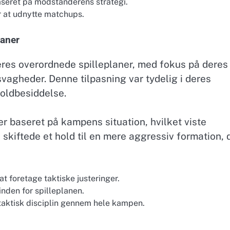
aseret på modstanderens strategi.
or at udnytte matchups.
laner
deres overordnede spilleplaner, med fokus på deres
agheder. Denne tilpasning var tydelig i deres
boldbesiddelse.
r baseret på kampens situation, hvilket viste
, skiftede et hold til en mere aggressiv formation, 
 foretage taktiske justeringer.
 inden for spilleplanen.
taktisk disciplin gennem hele kampen.