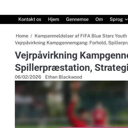
Skip
to
content
Kontakt os
Hjem
Gennemse
Om
Sprog
Home
Kampanmeldelser af FIFA Blue Stars Yout
Vejrpåvirkning Kampgennemgang: Forhold, Spillerpræ
Vejrpåvirkning Kampgenn
Spillerpræstation, Strateg
06/02/2026
Ethan Blackwood