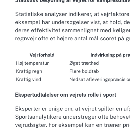
Statistisk betydning af vejret for kampresultat
Statistiske analyser indikerer, at vejrfaktor
eksempel har undersøgelser vist, at hold, de
deres effektivitet sammenlignet med køliger
regnvejr ofte et højere antal mål scoret på g
Vejrforhold
Indvirkning på pr
Høj temperatur
Øget træthed
Kraftig regn
Flere boldtab
Kraftig vind
Nedsat afleveringspræcisio
Ekspertudtalelser om vejrets rolle i sport
Eksperter er enige om, at vejret spiller en a
Sportsanalytikere understreger ofte behovet 
vejrudsigter. For eksempel kan en træner pri