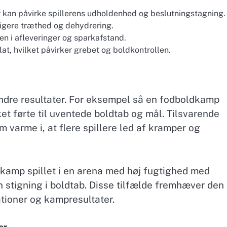
r kan påvirke spillerens udholdenhed og beslutningstagning.
tigere træthed og dehydrering.
en i afleveringer og sparkafstand.
at, hvilket påvirker grebet og boldkontrollen.
ændre resultater. For eksempel så en fodboldkamp
ilket førte til uventede boldtab og mål. Tilsvarende
 varme i, at flere spillere led af kramper og
amp spillet i en arena med høj fugtighed med
en stigning i boldtab. Disse tilfælde fremhæver den
ationer og kampresultater.