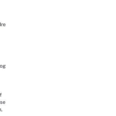
dre
 og
f
sse
n,