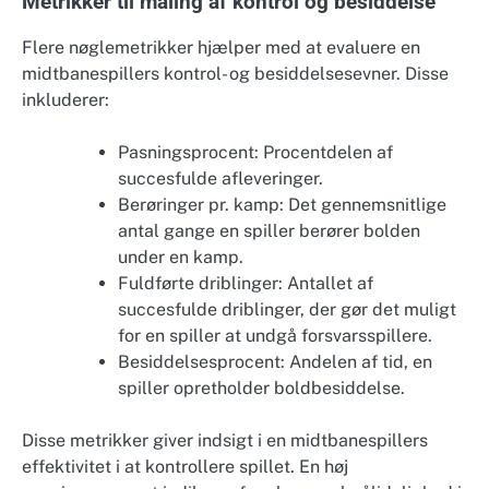
Metrikker til måling af kontrol og besiddelse
Flere nøglemetrikker hjælper med at evaluere en
midtbanespillers kontrol- og besiddelsesevner. Disse
inkluderer:
Pasningsprocent: Procentdelen af
succesfulde afleveringer.
Berøringer pr. kamp: Det gennemsnitlige
antal gange en spiller berører bolden
under en kamp.
Fuldførte driblinger: Antallet af
succesfulde driblinger, der gør det muligt
for en spiller at undgå forsvarsspillere.
Besiddelsesprocent: Andelen af tid, en
spiller opretholder boldbesiddelse.
Disse metrikker giver indsigt i en midtbanespillers
effektivitet i at kontrollere spillet. En høj