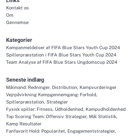
Links
Kontakt os
Om
Gennemse
Kategorier
Kampanmeldelser af FIFA Blue Stars Youth Cup 2024
Spillerpræstation i FIFA Blue Stars Youth Cup 2024
Team Analyse af FIFA Blue Stars Ungdomscup 2024
Seneste indlæg
Målmand: Redninger, Distribution, Kampvurderinger
Vejrpåvirkning Kampgennemgang: Forhold,
Spillerpræstation, Strategier
Fysisk spiller: Fitness, Udholdenhed, Kampudholdenhed
Top Scoring Team: Offensiv Strategier, Mål Statistik,
Kamp Resultater
Fanfavorit Hold: Popularitet, Engagementstrategier,