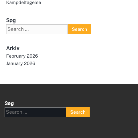
Kampdeltagelse
Søg
Search
for:
Arkiv
February 2026
January 2026
Søg
Search
for: