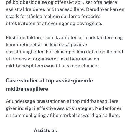
på boldbesiddelse og offensivt spil, ser ofte højere
assisttal fra deres midtbanespillere. Derudover kan en
stærk forståelse mellem spillerne forbedre
effektiviteten af afleveringer og bevægelse.
Eksterne faktorer som kvaliteten af modstanderen og
kampbetingelserne kan også påvirke
assistmuligheder. For eksempel kan det at spille mod
et defensivt organiseret hold begrænse en
midtbanespillers evne til at skabe chancer.
Case-studier af top assist-givende
midtbanespillere
At undersøge præstationen af top midtbanespillere
giver indsigt i effektive assist-strategier. Nedenfor er
en sammenligning af bemærkelsesværdige spillere:
Assists pr.