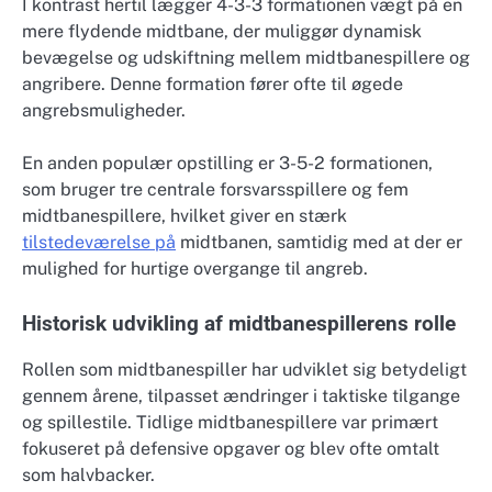
I kontrast hertil lægger 4-3-3 formationen vægt på en
mere flydende midtbane, der muliggør dynamisk
bevægelse og udskiftning mellem midtbanespillere og
angribere. Denne formation fører ofte til øgede
angrebsmuligheder.
En anden populær opstilling er 3-5-2 formationen,
som bruger tre centrale forsvarsspillere og fem
midtbanespillere, hvilket giver en stærk
tilstedeværelse på
midtbanen, samtidig med at der er
mulighed for hurtige overgange til angreb.
Historisk udvikling af midtbanespillerens rolle
Rollen som midtbanespiller har udviklet sig betydeligt
gennem årene, tilpasset ændringer i taktiske tilgange
og spillestile. Tidlige midtbanespillere var primært
fokuseret på defensive opgaver og blev ofte omtalt
som halvbacker.