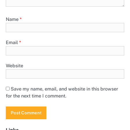
Name
*
Email
*
Website
Save my name, email, and website in this browser
for the next time I comment.