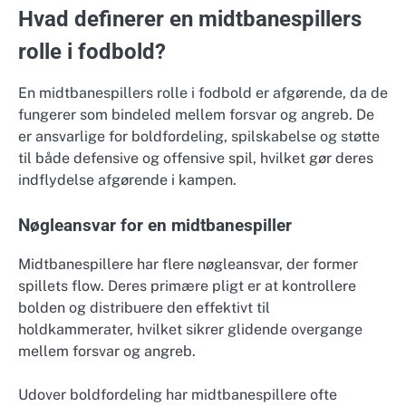
Hvad definerer en midtbanespillers
rolle i fodbold?
En midtbanespillers rolle i fodbold er afgørende, da de
fungerer som bindeled mellem forsvar og angreb. De
er ansvarlige for boldfordeling, spilskabelse og støtte
til både defensive og offensive spil, hvilket gør deres
indflydelse afgørende i kampen.
Nøgleansvar for en midtbanespiller
Midtbanespillere har flere nøgleansvar, der former
spillets flow. Deres primære pligt er at kontrollere
bolden og distribuere den effektivt til
holdkammerater, hvilket sikrer glidende overgange
mellem forsvar og angreb.
Udover boldfordeling har midtbanespillere ofte