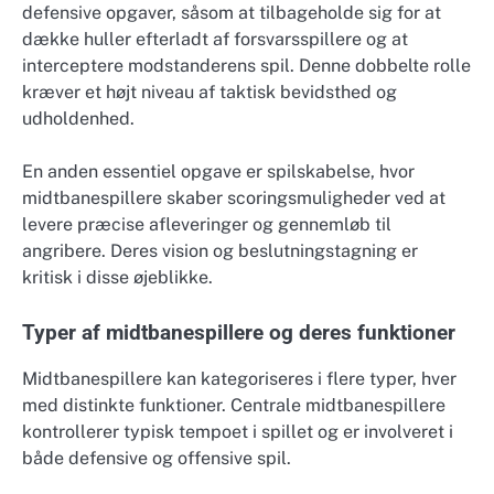
defensive opgaver, såsom at tilbageholde sig for at
dække huller efterladt af forsvarsspillere og at
interceptere modstanderens spil. Denne dobbelte rolle
kræver et højt niveau af taktisk bevidsthed og
udholdenhed.
En anden essentiel opgave er spilskabelse, hvor
midtbanespillere skaber scoringsmuligheder ved at
levere præcise afleveringer og gennemløb til
angribere. Deres vision og beslutningstagning er
kritisk i disse øjeblikke.
Typer af midtbanespillere og deres funktioner
Midtbanespillere kan kategoriseres i flere typer, hver
med distinkte funktioner. Centrale midtbanespillere
kontrollerer typisk tempoet i spillet og er involveret i
både defensive og offensive spil.