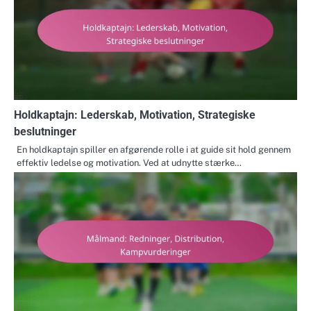
Holdkaptajn: Lederskab, Motivation, Strategiske
beslutninger
En holdkaptajn spiller en afgørende rolle i at guide sit hold gennem
effektiv ledelse og motivation. Ved at udnytte stærke…