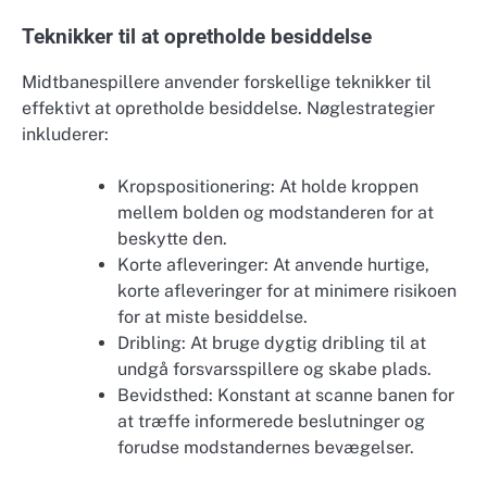
Teknikker til at opretholde besiddelse
Midtbanespillere anvender forskellige teknikker til
effektivt at opretholde besiddelse. Nøglestrategier
inkluderer:
Kropspositionering: At holde kroppen
mellem bolden og modstanderen for at
beskytte den.
Korte afleveringer: At anvende hurtige,
korte afleveringer for at minimere risikoen
for at miste besiddelse.
Dribling: At bruge dygtig dribling til at
undgå forsvarsspillere og skabe plads.
Bevidsthed: Konstant at scanne banen for
at træffe informerede beslutninger og
forudse modstandernes bevægelser.