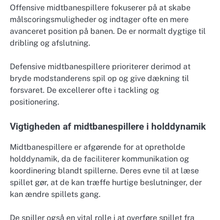
Offensive midtbanespillere fokuserer på at skabe
målscoringsmuligheder og indtager ofte en mere
avanceret position på banen. De er normalt dygtige til
dribling og afslutning.
Defensive midtbanespillere prioriterer derimod at
bryde modstanderens spil op og give dækning til
forsvaret. De excellerer ofte i tackling og
positionering.
Vigtigheden af midtbanespillere i holddynamik
Midtbanespillere er afgørende for at opretholde
holddynamik, da de faciliterer kommunikation og
koordinering blandt spillerne. Deres evne til at læse
spillet gør, at de kan træffe hurtige beslutninger, der
kan ændre spillets gang.
De spiller også en vital rolle i at overføre spillet fra