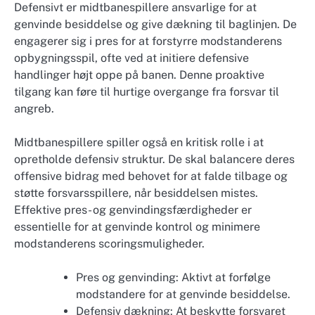
Defensivt er midtbanespillere ansvarlige for at
genvinde besiddelse og give dækning til baglinjen. De
engagerer sig i pres for at forstyrre modstanderens
opbygningsspil, ofte ved at initiere defensive
handlinger højt oppe på banen. Denne proaktive
tilgang kan føre til hurtige overgange fra forsvar til
angreb.
Midtbanespillere spiller også en kritisk rolle i at
opretholde defensiv struktur. De skal balancere deres
offensive bidrag med behovet for at falde tilbage og
støtte forsvarsspillere, når besiddelsen mistes.
Effektive pres- og genvindingsfærdigheder er
essentielle for at genvinde kontrol og minimere
modstanderens scoringsmuligheder.
Pres og genvinding: Aktivt at forfølge
modstandere for at genvinde besiddelse.
Defensiv dækning: At beskytte forsvaret