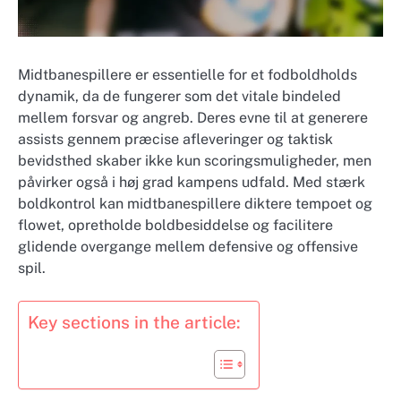
Midtbanespillere er essentielle for et fodboldholds
dynamik, da de fungerer som det vitale bindeled
mellem forsvar og angreb. Deres evne til at generere
assists gennem præcise afleveringer og taktisk
bevidsthed skaber ikke kun scoringsmuligheder, men
påvirker også i høj grad kampens udfald. Med stærk
boldkontrol kan midtbanespillere diktere tempoet og
flowet, opretholde boldbesiddelse og facilitere
glidende overgange mellem defensive og offensive
spil.
Key sections in the article: