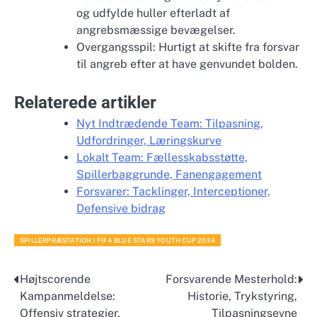
og udfylde huller efterladt af
angrebsmæssige bevægelser.
Overgangsspil: Hurtigt at skifte fra forsvar
til angreb efter at have genvundet bolden.
Relaterede artikler
Nyt Indtrædende Team: Tilpasning,
Udfordringer, Læringskurve
Lokalt Team: Fællesskabsstøtte,
Spillerbaggrunde, Fanengagement
Forsvarer: Tacklinger, Interceptioner,
Defensive bidrag
SPILLERPRÆSTATION I FIFA BLUE STARS YOUTH CUP 2024
Højtscorende
Forsvarende Mesterhold:
Post
Kampanmeldelse:
Historie, Trykstyring,
navigation
Offensiv strategier,
Tilpasningsevne